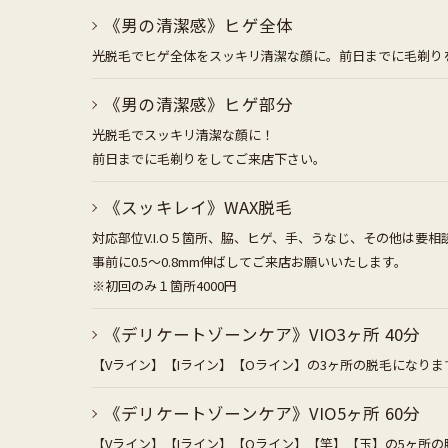
《男の清潔感》ヒゲ全体
光脱毛でヒゲ全体をスッキリ清潔な顔に。前日までに毛剃り
《男の清潔感》ヒゲ部分
光脱毛でスッキリ清潔な顔に！
前日までに毛剃りをしてご来店下さい。
《スッキレイ》WAX脱毛
対応部位V.I.O５箇所、脇、ヒゲ、手、うなじ、その他は要相
事前に0.5～0.8mm伸ばしてご来店お願いいたします。
※初回のみ１箇所4000円
《デリケートゾーンケア》VIO3ヶ所 40分
【Vライン】【Iライン】【Oライン】の3ヶ所の脱毛になりま
《デリケートゾーンケア》VIO5ヶ所 60分
【Vライン】【Iライン】【Oライン】【竿】【玉】の5ヶ所