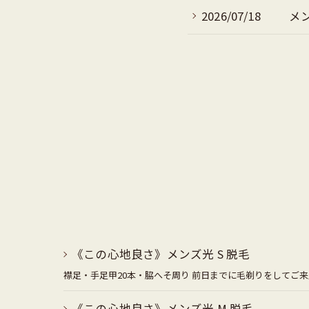
2026/07/18
メ
《この心地良さ》メンズ光 S 脱毛
襟足・手足甲20本・脇へそ周り 前日までに毛剃りをしてご
《この心地良さ》メンズ光 M 脱毛