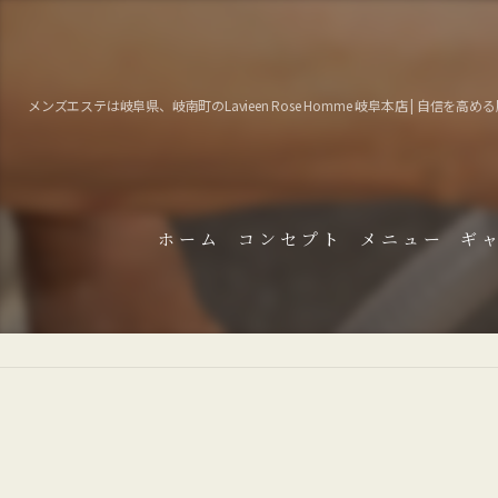
メンズエステは岐阜県、岐南町のLavieen Rose Homme 岐阜本店 | 自信を高め
ホーム
コンセプト
メニュー
ギ
よ