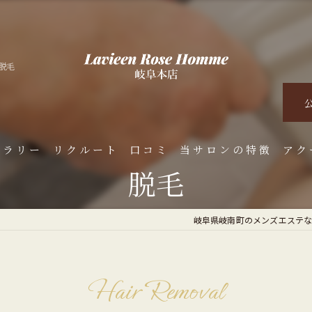
る脱毛
ャラリー
リクルート
口コミ
当サロンの特徴
アク
脱毛
くある質問
脱毛
岐阜県岐南町のメンズエステならLav
オイルマッサージ
ダイエット
Hair Removal
ハーブピーリング