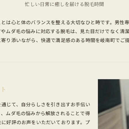
忙しい日常に癒しを届ける脱毛時間
ブライダル
ことは心と体のバランスを整える大切なひと時です。男性
アやムダ毛の悩みに対応する脱毛は、見た目だけでなく清
に寄り添いながら、快適で満足感のある時間を岐南町でご
ート
を通じて、自分らしさを引き出すお手伝い
く、ムダ毛の悩みから解放されることで得
性に好評のお声をいただいております。プ