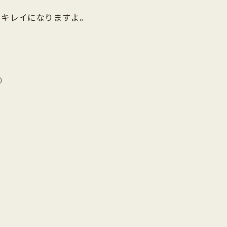
とキレイになりますよ。
