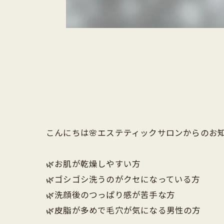
こんにちは🌸エステティックサロンからのお
🌿お肌が乾燥しやすい方
🌿ゴシゴシ洗うのがクセになっている方
🌿洗顔後のつっぱり感が苦手な方
🌿皮脂が多めで毛穴が気になる男性の方