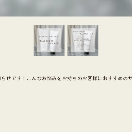
知らせです！こんなお悩みをお持ちのお客様におすすめの