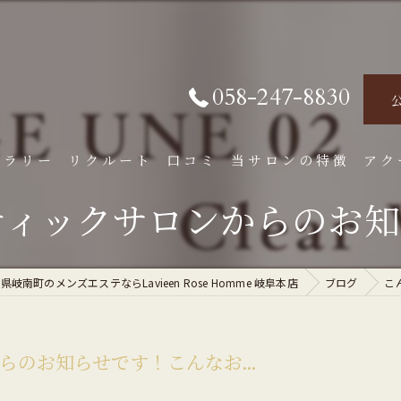
058-247-8830
ャラリー
リクルート
口コミ
当サロンの特徴
アク
ティックサロンからのお知ら
くある質問
脱毛
オイルマッサージ
県岐南町のメンズエステならLavieen Rose Homme 岐阜本店
ブログ
こ
ダイエット
ハーブピーリング
らのお知らせです！こんなお...
ブライダル