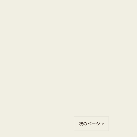
次のページ >