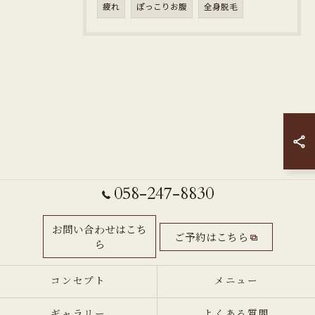
疲れ
ぽっこりお腹
全身脱毛
058-247-8830
お問い合わせはこち
ご予約はこちら
ら
コンセプト
メニュー
ギャラリー
よくある質問