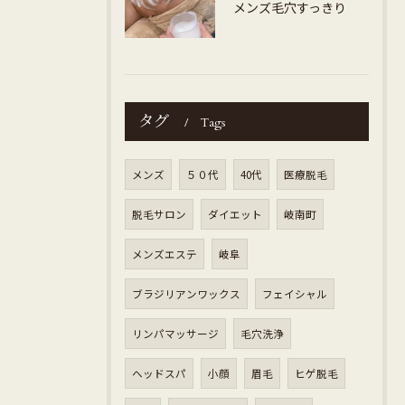
メンズ毛穴すっきり
タグ
Tags
メンズ
５０代
40代
医療脱毛
脱毛サロン
ダイエット
岐南町
メンズエステ
岐阜
ブラジリアンワックス
フェイシャル
リンパマッサージ
毛穴洗浄
ヘッドスパ
小顔
眉毛
ヒゲ脱毛