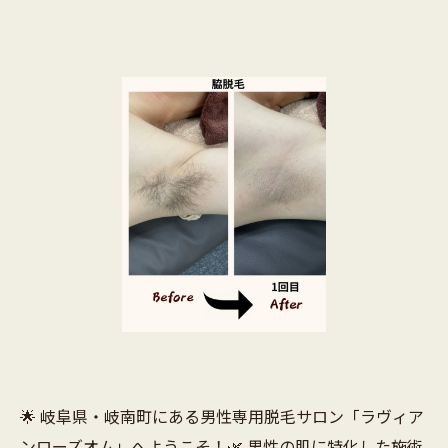
🌟 岐阜県・岐南町にある男性専用脱毛サロン「ラヴィア
ンローズオム」へようこそ！🌿 男性の肌に特化した施術