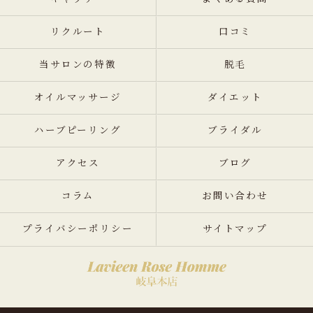
リクルート
口コミ
当サロンの特徴
脱毛
オイルマッサージ
ダイエット
ハーブピーリング
ブライダル
アクセス
ブログ
コラム
お問い合わせ
プライバシーポリシー
サイトマップ