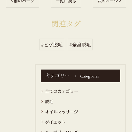
< 前のページ
一覧に戻る
次のページ >
関連タグ
#ヒゲ脱毛
#全身脱毛
カテゴリー
Categories
全てのカテゴリー
脱毛
オイルマッサージ
ダイエット