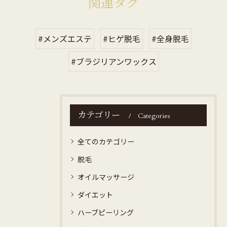
関連タグ
#メンズエステ
#ヒゲ脱毛
#全身脱毛
#ブラジリアンワックス
カテゴリー
Categories
全てのカテゴリー
脱毛
オイルマッサージ
ダイエット
ハーブピーリング