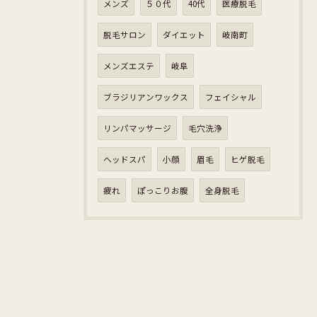
メンズ
５０代
40代
医療脱毛
脱毛サロン
ダイエット
岐南町
メンズエステ
岐阜
ブラジリアンワックス
フェイシャル
リンパマッサージ
毛穴洗浄
ヘッドスパ
小顔
眉毛
ヒゲ脱毛
疲れ
ぽっこりお腹
全身脱毛