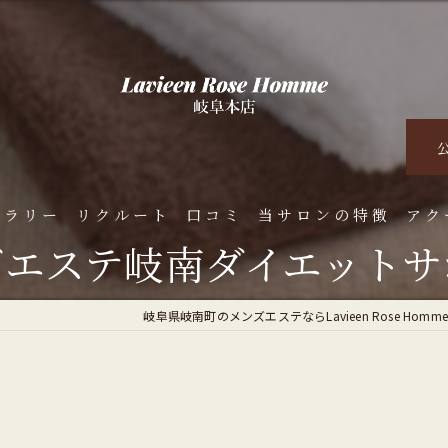
ャラリー
リクルート
口コミ
当サロンの特徴
アク
ズエステ岐南ダイエットサ
くある質問
脱毛
岐阜県岐南町のメンズエステならLavieen Rose Homm
オイルマッサージ
ダイエット
ハーブピーリング