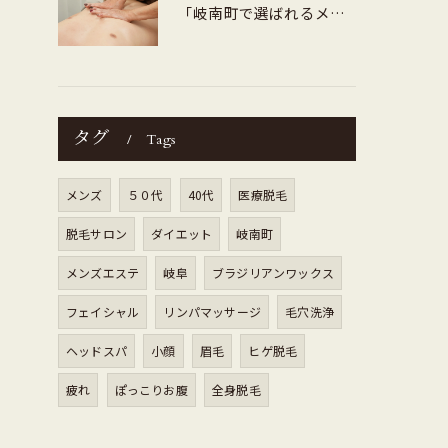
「岐南町で選ばれるメンズ専門ダイエット痩身地域密着で安心・高評価」
タグ
Tags
メンズ
５０代
40代
医療脱毛
脱毛サロン
ダイエット
岐南町
メンズエステ
岐阜
ブラジリアンワックス
フェイシャル
リンパマッサージ
毛穴洗浄
ヘッドスパ
小顔
眉毛
ヒゲ脱毛
疲れ
ぽっこりお腹
全身脱毛