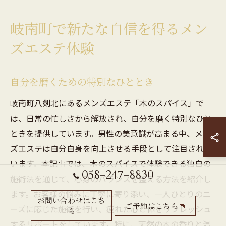
岐南町で新たな自信を得るメン
ズエステ体験
自分を磨くための特別なひととき
岐南町八剣北にあるメンズエステ「木のスパイス」で
は、日常の忙しさから解放され、自分を磨く特別なひと
ときを提供しています。男性の美意識が高まる中、メン
ズエステは自分自身を向上させる手段として注目されて
います。本記事では、木のスパイスで体験できる独自の
058-247-8830
施術法を通じて、心身のバランスを整える方法を紹介し
ます。お客様の悩みに丁寧に寄り添い、一人ひとりのニ
お問い合わせはこち
ご予約はこちら
ーズに応じた施術を行い、疲れた心と体をリフレッシュ
ら
するサポートをしています。特に、天然の木の香りと温