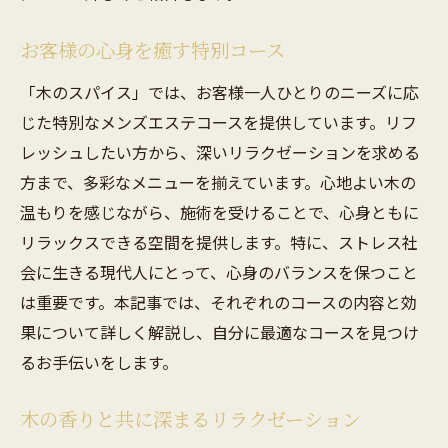
木の香りと共に深まる安らぎ
心地よさを追求した施術メニュー
お客様の心身を癒す特別コース
訪れるたびに発見する新たな感動
「木のスパイス」では、お客様一人ひとりのニーズに応
リラクゼーションの効果を最大化する秘訣
じた特別なメンズエステコースを提供しています。リフ
岐南町で新たな自信を得るメンズエステ体験
レッシュしたい方から、深いリラクゼーションを求める
自分を磨くための特別なひととき
方まで、多彩なメニューを揃えています。心地よい木の
メンズエステで得られる自信の源
温もりを感じながら、施術を受けることで、心身ともに
岐南町での変化に驚くお客様の声
リラックスできる空間を提供します。特に、ストレス社
会に生きる現代人にとって、心身のバランスを保つこと
施術がもたらすポジティブな影響
は重要です。本記事では、それぞれのコースの内容と効
新たな自分に出会うためのステップ
果について詳しく解説し、自分に最適なコースを見つけ
エステ体験が日常に与える変化
るお手伝いをします。
自然の恵みが生む特別なメンズエステの空間
自然素材が心に与える影響
木の香りと共に深まるリラクゼーション
岐南町の自然を活かしたサロンの特徴