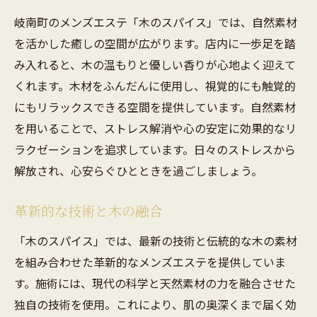
岐南町のメンズエステ「木のスパイス」では、自然素材
岐南町の四季を感じる癒しの空間
を活かした癒しの空間が広がります。店内に一歩足を踏
心身のバランスを保つための施術
み入れると、木の温もりと優しい香りが心地よく迎えて
環境が与える心地よさの秘密
くれます。木材をふんだんに使用し、視覚的にも触覚的
日常を忘れる特別なひととき
にもリラックスできる空間を提供しています。自然素材
自然と調和したメンズエステの意義
を用いることで、ストレス解消や心の安定に効果的なリ
木の温もりが与える癒し効果メンズエステでの
ラクゼーションを追求しています。日々のストレスから
体験
解放され、心安らぐひとときを過ごしましょう。
木材がもたらすリラックス効果
革新的な技術と木の融合
心地よい空間での施術の利点
木の香りがストレスを和らげる理由
「木のスパイス」では、最新の技術と伝統的な木の素材
温かみのある空間デザインの工夫
を組み合わせた革新的なメンズエステを提供していま
す。施術には、現代の科学と天然素材の力を融合させた
自然素材が心に与える影響
独自の技術を使用。これにより、肌の奥深くまで届く効
メンズエステで得られる癒しの瞬間