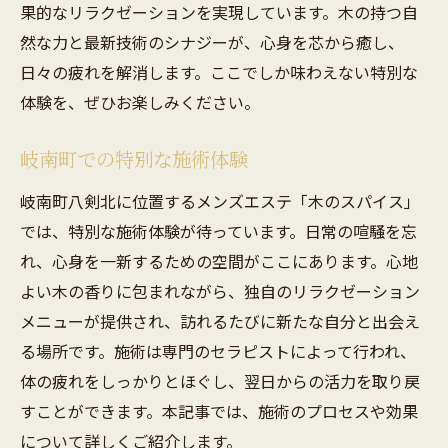
果的なリラクゼーションを実現しています。木の持つ自
ストレスから解放される岐南町のメンズエステ
然な力と最新技術のシナジーが、心身を芯から癒し、
の秘密
日々の疲れを解消します。ここでしか味わえない特別な
心と体を解き放つ施術の力
体験を、ぜひお楽しみください。
岐南町でのリラクゼーションの体験談
ストレスフリーな環境の提供
岐南町での特別な施術体験
お客様の声が語るメンズエステの効果
岐南町八剣北に位置するメンズエステ「木のスパイス」
日々の疲れを癒すための秘訣
では、特別な施術体験が待っています。日常の喧騒を忘
ストレス軽減に効果的な施術内容
れ、心身を一新するための空間がここにあります。心地
木のスパイスで味わう心地よいリラクゼーショ
よい木の香りに包まれながら、独自のリラクゼーション
ン
メニューが提供され、訪れるたびに新たな自分と出会え
る場所です。施術は専門のセラピストによって行われ、
リラクゼーションを極めるメンズエステの
体の疲れをしっかりとほぐし、翌日からの活力を取り戻
アプローチ
すことができます。本記事では、施術のプロセスや効果
岐南町で味わう極上のリラクゼーション
について詳しくご紹介します。