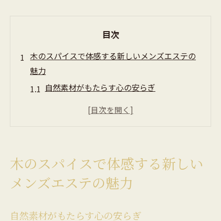
目次
木のスパイスで体感する新しいメンズエステの
魅力
自然素材がもたらす心の安らぎ
革新的な技術と木の融合
岐南町での特別な施術体験
お客様の心身を癒す特別コース
木の香りと共に深まるリラクゼーション
木のスパイスで体感する新しい
メンズエステが提供する新たな価値
メンズエステの魅力
岐南町の自然に囲まれたメンズエステで心身を
リフレッシュ
自然素材がもたらす心の安らぎ
自然の恵みが生む健康効果