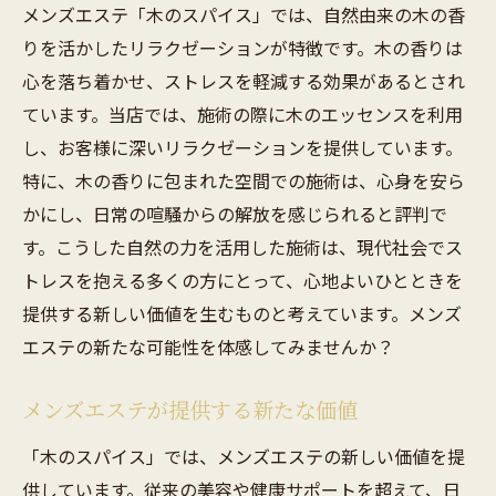
メンズエステ「木のスパイス」では、自然由来の木の香
心地よい空間が生むリラクゼーション
りを活かしたリラクゼーションが特徴です。木の香りは
自然と調和したデザインの工夫
心を落ち着かせ、ストレスを軽減する効果があるとされ
特別な空間で味わうリラックス
ています。当店では、施術の際に木のエッセンスを利用
し、お客様に深いリラクゼーションを提供しています。
自然との融合が生む新しい価値
特に、木の香りに包まれた空間での施術は、心身を安ら
メンズエステで心安らぐひとときを岐南町で過
かにし、日常の喧騒からの解放を感じられると評判で
ごす
す。こうした自然の力を活用した施術は、現代社会でス
岐南町で体感する心の解放
トレスを抱える多くの方にとって、心地よいひとときを
心安らぐ施術の秘密
提供する新しい価値を生むものと考えています。メンズ
お客様の心を癒すためのサービス
エステの新たな可能性を体感してみませんか？
訪れるたびに心のリフレッシュ
岐南町での癒しの体験を振り返る
メンズエステが提供する新たな価値
心と体を満たすメンズエステの魅力
「木のスパイス」では、メンズエステの新しい価値を提
供しています。従来の美容や健康サポートを超えて、日