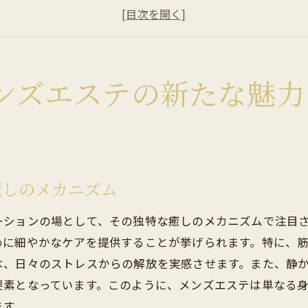
心と身体のリラクゼーションを追求する理由
岐南町のメンズエステ体験者の声
リラクゼーションがもたらす生活への影響
メンズエステが現代男性に支持される理由
ンズエステの新たな魅力
南町のメンズエステで心身を癒す至福の時間を味わおう
初めてのメンズエステ体験に向けて
施術前の準備と心構えについて
心身のリラクゼーションがもたらす効果
癒しのメカニズム
岐南町でのエステ体験を最大限に楽しむ方法
ーションの場として、その独特な癒しのメカニズムで注目
メンズエステ施術後の心地よさを長く保つコツ
めに細やかなケアを提供することが挙げられます。特に、
日常生活でのストレス解消に役立つ施術内容
は、日々のストレスからの解放を実感させます。また、静
南町でメンズエステの施術内容とその効果を徹底解説
要素となっています。このように、メンズエステは単なる
主要な施術メニューとその効果について
ます。