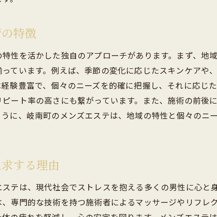
それぞれの施術がもたらす具体的な利点
施術の選び方と自分に合ったプランを見つける方法
術の特徴
岐南町のメンズエステでの施術例
の特性を活かした独自のアプローチがあります。まず、地
効果的なリラクゼーションのための施術の組み合わせ
揃っています。例えば、季節の変化に応じたスキンケアや
施術後のアフターケアとその重要性
は経験豊富で、個々のニーズを的確に把握し、それに応じ
南町のメンズエステで体感する究極のリラクゼーション
リピート率の高さにも繋がっています。また、施術の前後
リラクゼーションの新しい定義を知る
ように、岐南町のメンズエステは、地域の特性と個々のニ
施術中に感じる心地よさのメカニズム
究極のリラクゼーションを提供する施術内容
リラクゼーション効果を高めるための生活習慣
追求する理由
ストレス社会におけるメンズエステの役割
エステは、現代社会でストレスを抱える多くの男性に心と
岐南町で体感できるリラクゼーションのポイント
は、専門的な技術を持つ施術者によるマッサージやリフレ
南町のメンズエステが提供する安心で快適な環境とは