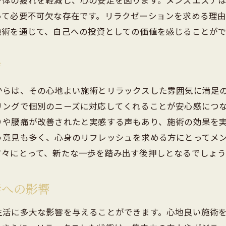
身体の疲れを軽減し、心の安定を図ります。メンズエステ
安心して施術を受けるための環境作り
って必要不可欠な存在です。リラクゼーションを求める理
施術を通じて、自己への投資としての価値を感じることが
衛生管理と顧客への配慮
利用者が安心できるスタッフの対応
声
快適な施術スペースの設計と工夫
プライバシー保護のための取り組み
からは、その心地よい施術とリラックスした雰囲気に満足
長く通いたくなるメンズエステの雰囲気づくり
リングで個別のニーズに対応してくれることが安心感につ
性のための岐南町メンズエステで新たな自分に出会う
りや腰痛が改善されたと実感する声もあり、施術の効果を
う意見も多く、心身のリフレッシュを求める方にとってメ
メンズエステが人生に与える影響
方々にとって、新たな一歩を踏み出す後押しとなるでしょう
自分磨きの一環としてのエステ体験
岐南町での新たな自分との出会い
活への影響
施術を通じて得られる自信と魅力
ライフスタイルの改善に役立つエステの役割
生活に多大な影響を与えることができます。心地良い施術