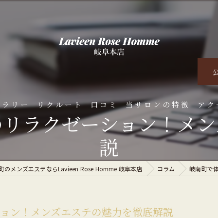
ャラリー
リクルート
口コミ
当サロンの特徴
アク
のリラクゼーション！メン
くある質問
脱毛
説
オイルマッサージ
のメンズエステならLavieen Rose Homme 岐阜本店
コラム
岐南町で
ダイエット
ハーブピーリング
ョン！メンズエステの魅力を徹底解説