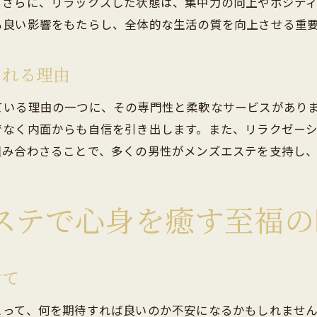
メンズエステで得られる新たな視点と気づき
。さらに、リラックスした状態は、集中力の向上やポジテ
も良い影響をもたらし、全体的な生活の質を向上させる重
南町メンズエステの重要性と現代男性のリフレッシュ術
現代社会におけるリフレッシュの重要性
される理由
メンズエステが提供するリフレッシュ術
岐南町でのリフレッシュ方法の選択肢
ている理由の一つに、その専門性と柔軟なサービスがあり
日々の疲れを癒すためのエステ活用法
でなく内面からも自信を引き出します。また、リラクゼー
リフレッシュがもたらす心身のバランス
組み合わさることで、多くの男性がメンズエステを支持し
岐南町のメンズエステを活用したリフレッシュ体験
南町メンズエステで日常のストレスから解放される方法
ステで心身を癒す至福の
ストレス解消に効果的な施術内容
忙しい日常からのリセット方法
メンズエステが提供するストレスフリーの時間
けて
心と体のリセットに適した施術選び
とって、何を期待すれば良いのか不安になるかもしれませ