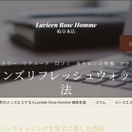
ャラリー
リクルート
口コミ
当サロンの特徴
アク
メンズリフレッシュウォッ
くある質問
脱毛
法
オイルマッサージ
のメンズエステならLavieen Rose Homme 岐阜本店
コラム
メンズエ
ダイエット
ハーブピーリング
シュウォッシングを安全に楽しむ方法