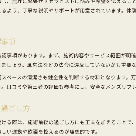
店し、無理に緊張せずセラピストに悩みや希望を伝えるこ
利用目的に合った店舗選びのポイント解説
れるよう、丁寧な説明やサポートが用意されています。体
店舗ルールやサービス内容を事前に把握
セラピストとの信頼関係で得られる癒しの時間
メンズエステで信頼されるセラピストの特徴
認事項
安心できるコミュニケーションの取り方
確認事項があります。まず、施術内容やサービス範囲が明
施術中に心地良さを高める関わり方とは
しましょう。風営法などの法令に違反していないかも重要
トラブル防止のためのマナーある対応法
術スペースの清潔さも健全性を判断する材料となります。
信頼関係が癒し効果を高める理由を解説
う。口コミや第三者の評価も参考にし、安全なメンズリフ
る過ごし方
受ける際は、施術前後の過ごし方にも工夫を加えることで
激しい運動や飲酒を控えるのが理想的です。