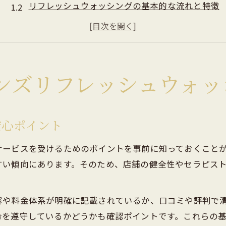
リフレッシュウォッシングの基本的な流れと特徴
初めてでも安心できるメンズエステ体験のコツ
健全な施術を見極めるための確認事項
癒しとリラクゼーションを高める過ごし方
メンズエステ利用時の法的リスクと安全対策
ンズリフレッシュウォッ
メンズエステと風営法の関係を理解しよう
摘発事例から学ぶトラブル回避の重要性
安心ポイント
メンズリフレッシュウォッシング健全利用の秘訣
法的リスクを避けるための利用者の心得
サービスを受けるためのポイントを事前に知っておくこと
すい傾向にあります。そのため、店舗の健全性やセラピス
罰金や摘発時の対応策を事前に知る意義
選ばれるメンズリフレッシュウォッシングの特徴とは
清潔感と安全性が高いメンズエステの魅力
容や料金体系が明確に記載されているか、口コミや評判で
令を遵守しているかどうかも確認ポイントです。これらの
セラピストの技術と接客力が支持される理由