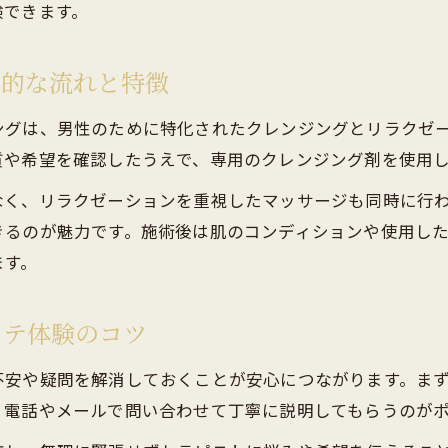
験できます。
利用者が満足するリフレッシュ体験の特徴
口コミで高評価の健全な店舗選びのコツ
本的な流れと特徴
安心して通える店舗の共通点とは何か
トラブル回避なら押さえたいメンズエステの注意点
ングは、男性のために特化されたクレンジングとリラクゼ
メンズエステ利用時に注意すべき規約やルール
質や希望を確認したうえで、専用のクレンジング剤を使用
違法行為を避けるためのポイントを徹底解説
なく、リラクゼーションを重視したマッサージも同時に行
誓約書や契約書の重要性と役割を知ろう
きるのが魅力です。施術後は肌のコンディションや使用し
ます。
リフレッシュウォッシングでのマナーと心得
トラブル発生時の適切な対処法とは
ステ体験のコツ
健全な利用を支えるメンズエステの選び方は
安全なメンズエステ店舗を見極める方法
不安や疑問を解消しておくことが安心につながります。ま
口コミや評判から健全性を確認するコツ
、電話やメールで問い合わせて丁寧に説明してもらうのが
リフレッシュウォッシング施術内容の比較