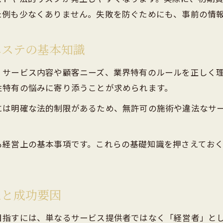
経営安定化のためのメンズエステサービス設計
た例も少なくありません。失敗を防ぐためにも、事前の情
効率的な人材育成とスタッフマネジメント術
メンズエステ経営戦略で大切な差別化の視点
エステの基本知識
法規制を意識した健全なメンズエステ運営術
、サービス内容や顧客ニーズ、業界特有のルールを正しく
メンズエステ経営に重要な法律知識の基本
性特有の悩みに寄り添うことが求められます。
風営法対応で押さえるべき運営ポイント
には明確な法的制限があるため、無許可の施術や違法なサ
健全経営を支えるメンズエステのガイドライン
オーナーが避けたい法的リスクと対策例
も経営上の基本事項です。これらの基礎知識を押さえてお
法改正に強いメンズエステ運営の実践方法
メンズエステ経営で直面するリスク対応法とは
メンズエステ経営で注意したい主なリスク要因
えと成功要因
トラブルを未然に防ぐリスク管理の実践術
目指すには、単なるサービス提供者ではなく「経営者」と
顧客対応で求められるメンズエステの信頼構築