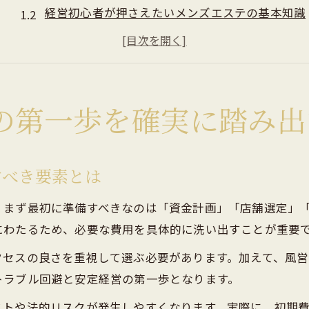
経営初心者が押さえたいメンズエステの基本知識
メンズエステ経営に必要な心構えと成功要因
失敗しないためのメンズエステ開業計画の立て方
メンズエステ市場動向を踏まえた戦略的準備術
オーナー目線で見る資金調達と開業準備の本質
の第一歩を確実に踏み出
メンズエステ開業時の資金調達手段と注意点
オーナーが知るべきメンズエステの初期費用内訳
すべき要素とは
メンズエステ経営に必要な資金計画の立て方
資金不足を防ぐための現実的な準備方法
、まず最初に準備すべきなのは「資金計画」「店舗選定」「
にわたるため、必要な費用を具体的に洗い出すことが重要
メンズエステ開業に必要な備品や手続きの流れ
安定経営へ導くメンズエステの戦略的思考
クセスの良さを重視して選ぶ必要があります。加えて、風
メンズエステ経営で重視すべき収益ポイント
トラブル回避と安定経営の第一歩となります。
オーナー視点で考える集客とリピーター獲得法
ストや法的リスクが発生しやすくなります。実際に、初期