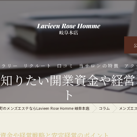
ャラリー
リクルート
口コミ
当サロンの特徴
アク
が知りたい開業資金や経営
くある質問
脱毛
ト
オイルマッサージ
のメンズエステならLavieen Rose Homme 岐阜本店
コラム
メンズエ
ダイエット
ハーブピーリング
業資金や経営戦略と安定経営のポイント