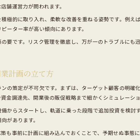
な店舗運営力が問われます。
突発的なリスク発生時の柔軟な対応策
を積極的に取り入れ、柔軟な改善を重ねる姿勢です。例え
オーナーとして備えるべき危機管理の方法
リピーター率が高い傾向にあります。
実体験を活かした失敗しない店舗運営の極意
築の要です。リスク管理を徹底し、万が一のトラブルにも
メンズエステ経営の成功体験から学ぶポイント
失敗しないための店舗運営ノウハウ実例
経営現場で役立ったメンズエステ改善策
開業計画の立て方
オーナー体験談に基づく集客方法の工夫
スタッフ育成で実感した成長の秘訣
ランの策定が不可欠です。まずは、ターゲット顧客の明確
や資金調達先、開業後の販促戦略まで細かくシミュレーシ
設備からスタートし、軌道に乗った段階で追加投資を検討
傾向があります。
応策も事前に計画に組み込んでおくことで、予期せぬ事態